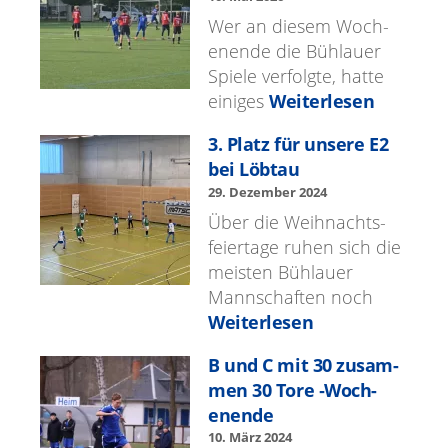
Wer an diesem Woch­
enende die Büh­lauer
Spiele ver­fol­gte, hat­te
einiges
Weiterlesen
3. Platz für unsere E2
bei Löb­tau
29. Dezem­ber 2024
Über die Wei­h­nachts­
feiertage ruhen sich die
meis­ten Büh­lauer
Mannschaften noch
Weiterlesen
B und C mit 30 zusam­
men 30 Tore ‑Woch­
enende
10. März 2024