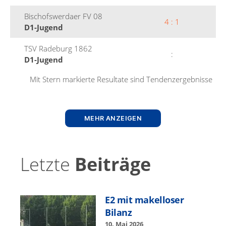
Bischof­swer­daer FV 08
4 : 1
D1-Jugend
TSV Rade­burg 1862
:
D1-Jugend
Mit Stern markierte Resul­tate sind Tendenzergebnisse
MEHR ANZEIGEN
Letzte
Beiträge
E2 mit makel­los­er
Bilanz
10. Mai 2026