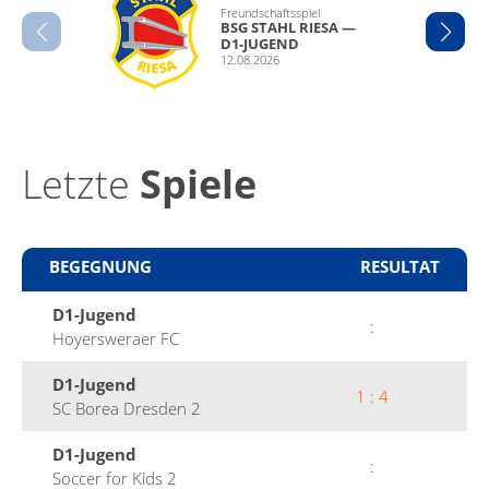
Fre­und­schaftsspiel
BSG STAHL RIESA —
D1-JUGEND
12.08.2026
Letzte
Spiele
BEGEG­NUNG
RESUL­TAT
D1-Jugend
:
Hoy­er­swer­aer FC
D1-Jugend
1 : 4
SC Borea Dres­den 2
D1-Jugend
:
Soc­cer for Kids 2