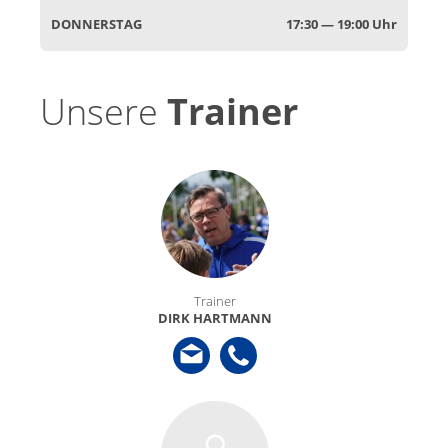
DON­NER­STAG
17:30 — 19:00 Uhr
Unsere
Trainer
Train­er
DIRK HART­MANN