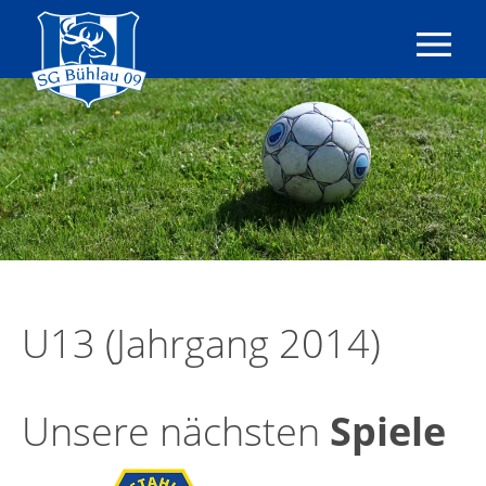
SG
Bühlau
09
e.V.
|
Fußball
|
Dresden
U13 (Jahrgang 2014)
Unsere nächsten
Spiele