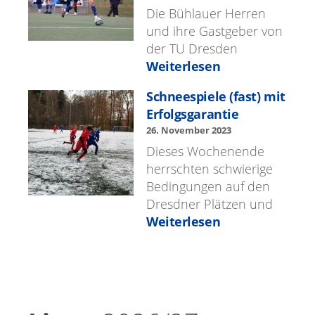
Die Büh­lauer Her­ren
und ihre Gast­ge­ber von
der TU Dres­den
Weiterlesen
Schneespiele (fast) mit
Erfol­gs­garantie
26. Novem­ber 2023
Dieses Woch­enende
herrscht­en schwierige
Bedin­gun­gen auf den
Dres­d­ner Plätzen und
Weiterlesen