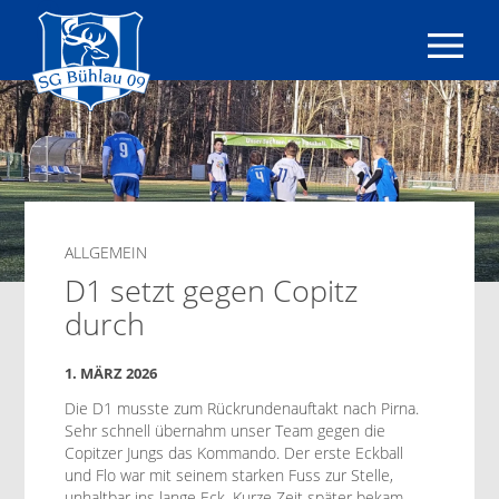
SG
Bühlau
09
e.V.
|
ALLGEMEIN
Fußball
D1 setzt gegen Copitz
|
durch
Dresden
1. MÄRZ 2026
Die D1 musste zum Rück­run­de­nauf­takt nach Pir­na.
Sehr schnell über­nahm unser Team gegen die
Copitzer Jungs das Kom­man­do. Der erste Eck­ball
und Flo war mit seinem starken Fuss zur Stelle,
unhalt­bar ins lange Eck. Kurze Zeit später bekam