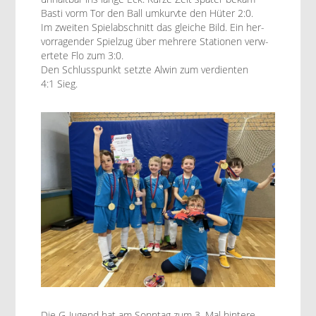
Basti vorm Tor den Ball umkurvte den Hüter 2:0.
Im zweit­en Spielab­schnitt das gle­iche Bild. Ein her­
vor­ra­gen­der Spielzug über mehrere Sta­tio­nen ver­w­
ertete Flo zum 3:0.
Den Schlusspunkt set­zte Alwin zum ver­di­en­ten
4:1 Sieg.
Die G‑Jugend hat am Son­ntag zum 3. Mal hin­tere­