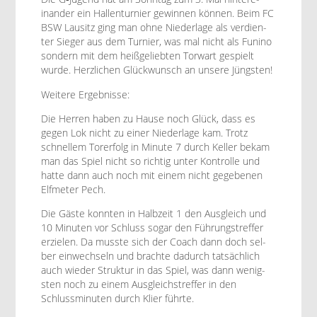
inan­der ein Hal­len­turnier gewin­nen kön­nen. Beim FC
BSW Lausitz ging man ohne Nieder­lage als ver­di­en­
ter Sieger aus dem Turnier, was mal nicht als Funi­no
son­dern mit dem heißgeliebten Tor­wart gespielt
wurde. Her­zlichen Glück­wun­sch an unsere Jüngsten!
Weit­ere Ergebnisse:
Die Her­ren haben zu Hause noch Glück, dass es
gegen Lok nicht zu ein­er Nieder­lage kam. Trotz
schnellem Tor­erfolg in Minute 7 durch Keller bekam
man das Spiel nicht so richtig unter Kon­trolle und
hat­te dann auch noch mit einem nicht gegebe­nen
Elfme­ter Pech.
Die Gäste kon­nten in Hal­bzeit 1 den Aus­gle­ich und
10 Minuten vor Schluss sog­ar den Führungstr­e­f­fer
erzie­len. Da musste sich der Coach dann doch sel­
ber ein­wech­seln und brachte dadurch tat­säch­lich
auch wieder Struk­tur in das Spiel, was dann wenig­
sten noch zu einem Aus­gle­ich­str­e­f­fer in den
Schlussminuten durch Kli­er führte.