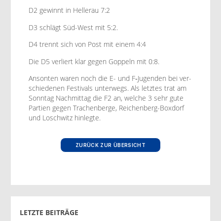
D2 gewin­nt in Heller­au 7:2
D3 schlägt Süd-West mit 5:2.
D4 tren­nt sich von Post mit einem 4:4
Die D5 ver­liert klar gegen Gop­peln mit 0:8.
Anson­ten waren noch die E- und F‑Jugenden bei ver­
schiede­nen Fes­ti­vals unter­wegs. Als let­ztes trat am
Son­ntag Nach­mit­tag die F2 an, welche 3 sehr gute
Par­tien gegen Tra­chen­berge, Reichen­berg-Box­dorf
und Loschwitz hinlegte.
ZURÜCK ZUR ÜBERSICHT
LETZTE BEITRÄGE