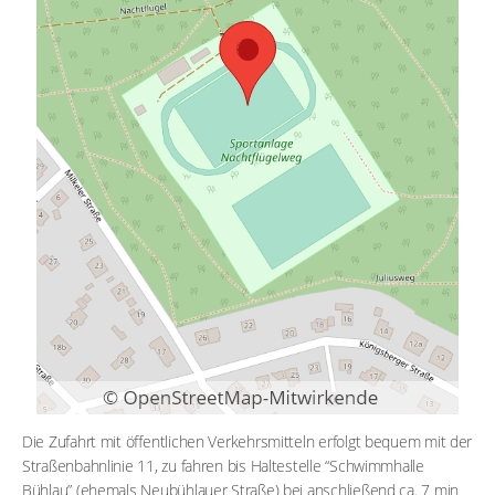
Die Zufahrt mit öffentlichen Verkehrsmitteln erfolgt bequem mit der
Straßenbahnlinie 11, zu fahren bis Haltestelle “Schwimmhalle
Bühlau” (ehemals Neubühlauer Straße) bei anschließend ca. 7 min