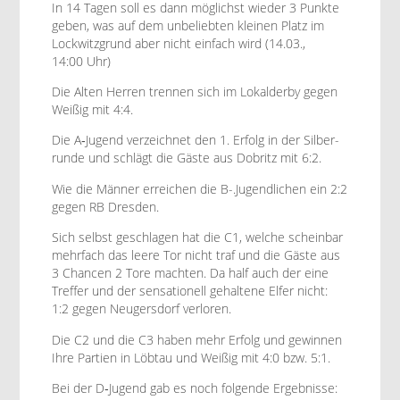
In 14 Tagen soll es dann möglichst wieder 3 Punk­te
geben, was auf dem unbe­liebten kleinen Platz im
Lock­witz­grund aber nicht ein­fach wird (14.03.,
14:00 Uhr)
Die Alten Her­ren tren­nen sich im Lokalder­by gegen
Weißig mit 4:4.
Die A‑Jugend verze­ich­net den 1. Erfolg in der Sil­ber­
runde und schlägt die Gäste aus Dobritz mit 6:2.
Wie die Män­ner erre­ichen die B-.Jugendlichen ein 2:2
gegen RB Dresden.
Sich selb­st geschla­gen hat die C1, welche schein­bar
mehrfach das leere Tor nicht traf und die Gäste aus
3 Chan­cen 2 Tore macht­en. Da half auch der eine
Tre­f­fer und der sen­sa­tionell gehal­tene Elfer nicht:
1:2 gegen Neugers­dorf verloren.
Die C2 und die C3 haben mehr Erfolg und gewin­nen
Ihre Par­tien in Löb­tau und Weißig mit 4:0 bzw. 5:1.
Bei der D‑Jugend gab es noch fol­gende Ergebnisse: