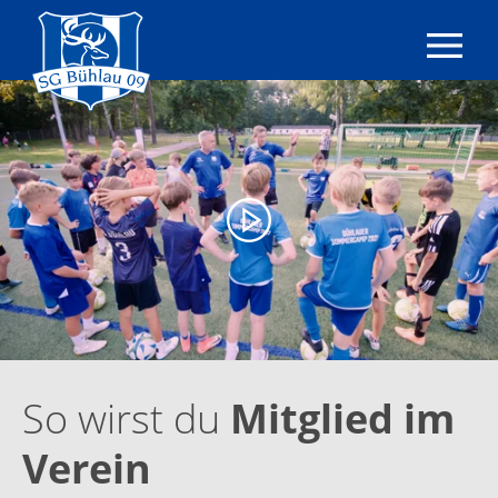
SG
Bühlau
09
e.V.
|
Fußball
|
Dresden
So wirst du
Mitglied im
Verein