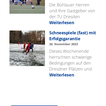
Die Büh­lauer Her­ren
und ihre Gast­ge­ber von
der TU Dres­den
Weiterlesen
Schneespiele (fast) mit
Erfol­gs­garantie
26. Novem­ber 2023
Dieses Woch­enende
herrscht­en schwierige
Bedin­gun­gen auf den
Dres­d­ner Plätzen und
Weiterlesen