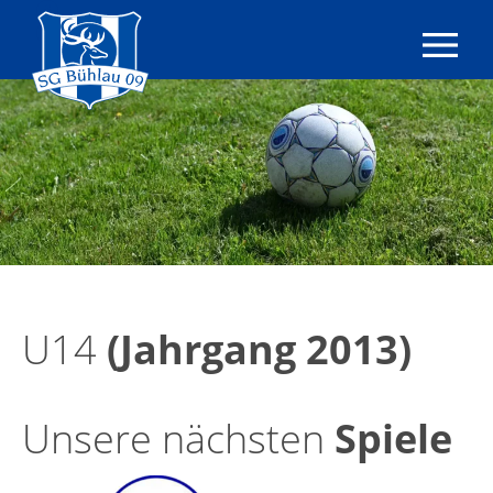
SG
Bühlau
09
e.V.
|
Fußball
|
Dresden
U14
(Jahrgang 2013)
Unsere nächsten
Spiele