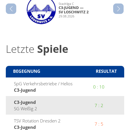
Stadtli­ga C
C3-JUGEND —
SV LOSCHWITZ 2
29.08.2026
Letzte
Spiele
BEGEG­NUNG
RESUL­TAT
SpG Verkehrs­be­triebe / Helios
0 : 10
C3-Jugend
C3-Jugend
7 : 2
SG Weißig 2
TSV Rota­tion Dres­den 2
7 : 5
C3-Jugend