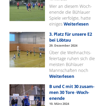
Wer an diesem Woch­
enende die Büh­lauer
Spiele ver­fol­gte, hat­te
einiges
Weiterlesen
3. Platz für unsere E2
bei Löb­tau
29. Dezem­ber 2024
Über die Wei­h­nachts­
feiertage ruhen sich die
meis­ten Büh­lauer
Mannschaften noch
Weiterlesen
B und C mit 30 zusam­
men 30 Tore ‑Woch­
enende
10. März 2024