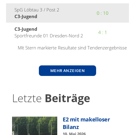
SpG Löb­tau 3 / Post 2
0 : 10
C3-Jugend
C3-Jugend
4 : 1
Sport­fre­unde 01 Dres­den-Nord 2
Mit Stern markierte Resul­tate sind Tendenzergebnisse
MEHR ANZEIGEN
Letzte
Beiträge
E2 mit makel­los­er
Bilanz
10. Mai 2026